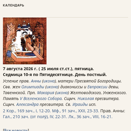
КАЛЕНДАРЬ
7 августа 2026 г. ( 25 июля ст.ст.), пятница.
Седмица 10-я по Пятидесятнице. День постный.
Успение прав.
Анны
(
икона
), матери Пресвятой Богородицы.
Свв. жен
Олимпиады
(
икона
) диакониссы и
Евпраксии
девы,
Тавеннской. Прп.
Макария
(
икона
) Желтоводского, Унженского.
Память
V Вселенского Собора
. Сщмч.
Николая
пресвитера.
Сщмч.
Александра
пресвитера. Св.
Ираиды
исп.
2 Кор., 169 зач., I, 12-20.
Мф., 91 зач., XXII, 23-33.
Прав. Анны:
Гал., 210 зач. (от полу́), IV, 22-31.
Лк., 36 зач., VIII, 16-21.
[
Все новости
]