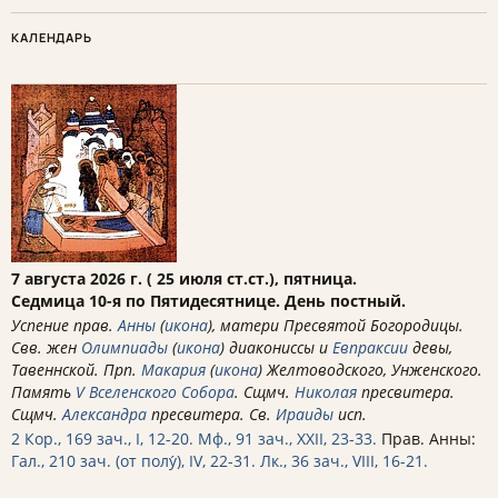
КАЛЕНДАРЬ
7 августа 2026 г. ( 25 июля ст.ст.), пятница.
Седмица 10-я по Пятидесятнице. День постный.
Успение прав.
Анны
(
икона
), матери Пресвятой Богородицы.
Свв. жен
Олимпиады
(
икона
) диакониссы и
Евпраксии
девы,
Тавеннской. Прп.
Макария
(
икона
) Желтоводского, Унженского.
Память
V Вселенского Собора
. Сщмч.
Николая
пресвитера.
Сщмч.
Александра
пресвитера. Св.
Ираиды
исп.
2 Кор., 169 зач., I, 12-20.
Мф., 91 зач., XXII, 23-33.
Прав. Анны:
Гал., 210 зач. (от полу́), IV, 22-31.
Лк., 36 зач., VIII, 16-21.