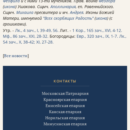
Феофила
и с ними 13-ти мучеников. Прав. воина
Феодора
(
икона
) Ушакова. Сщмч.
Аполлинария
, еп. Равеннийского.
Сщмч.
Михаила
пресвитера и мч.
Андрея
. Иконы Божией
Матери, именуемой
"Всех скорбящих Радость"
(
икона
) (с
грошиками).
Утр. -
Лк., 4 зач., I, 39-49, 56.
Лит. -
1 Кор., 165 зач., XVI, 4-12.
Мф., 86 зач., XXI, 28-32.
Богородицы:
Евр., 320 зач., IX, 1-7.
Лк.,
54 зач., X, 38-42; XI, 27-28.
[
Все новости
]
КОНТАКТЫ
Московская Патриархия
Красноярская епархия
Енисейская епархия
Канская епархия
Норильская епархия
Минусинская епархия