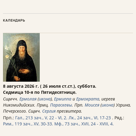
КАЛЕНДАРЬ
8 августа 2026 г. ( 26 июля ст.ст.), суббота.
Седмица 10-я по Пятидесятнице.
Сщмчч.
Ермолая
(
икона
),
Ермиппа
и
Ермократа
, иереев
Никомидийских. Прмц.
Параскевы
. Прп.
Моисея
(
икона
) Угрина,
Печерского. Сщмч.
Сергия
пресвитера.
Прп.:
Гал., 213 зач., V, 22 - VI, 2.
Лк., 24 зач., VI, 17-23
. Ряд.:
Рим., 119 зач., XV, 30-33.
Мф., 73 зач., XVII, 24 - XVIII, 4.