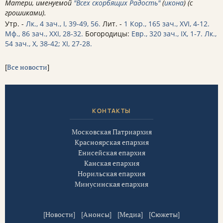
Матери, именуемой
"Всех скорбящих Радость"
(
икона
) (с
грошиками).
Утр. -
Лк., 4 зач., I, 39-49, 56.
Лит. -
1 Кор., 165 зач., XVI, 4-12.
Мф., 86 зач., XXI, 28-32.
Богородицы:
Евр., 320 зач., IX, 1-7.
Лк.,
54 зач., X, 38-42; XI, 27-28.
[
Все новости
]
КОНТАКТЫ
Московская Патриархия
Красноярская епархия
Енисейская епархия
Канская епархия
Норильская епархия
Минусинская епархия
[
Новости
] [
Анонсы
] [
Медиа
] [
Сюжеты
]