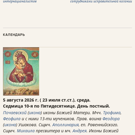
интернационалистов
сотрудниками исправительной колонии
КАЛЕНДАРЬ
5 августа 2026 г. ( 23 июля ст.ст.), среда.
Седмица 10-я по Пятидесятнице. День постный.
Почаевской
(
икона
) иконы Божией Матери. Мчч.
Трофима
,
Феофила
и с ними 13-ти мучеников. Прав. воина
Феодора
(
икона
) Ушакова. Сщмч.
Аполлинария
, еп. Равеннийского.
Сщмч.
Михаила
пресвитера и мч.
Андрея
. Иконы Божией