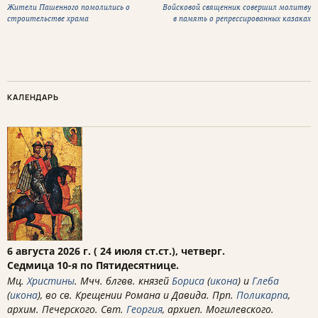
Жители Пашенного помолились о
Войсковой священник совершил молитву
строительстве храма
в память о репрессированных казаках
КАЛЕНДАРЬ
6 августа 2026 г. ( 24 июля ст.ст.), четверг.
Седмица 10-я по Пятидесятнице.
Мц.
Христины
. Мчч. блгвв. князей
Бориса
(
икона
) и
Глеба
(
икона
), во св. Крещении Романа и Давида. Прп.
Поликарпа
,
архим. Печерского. Свт.
Георгия
, архиеп. Могилевского.