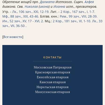
Обретение мощей прп.
Далмата
Исетского. Сщмч.
Алфея
диакона. Свв.
Николая
(
икона
) и
Иоанна
испп., пресвитеров.
Утр. -
Лк., 106 зач., XXI, 12-19.
Лит. -
2 Кор., 167 зач., I, 1-7.
Мф., 88 зач., XXI, 43-46.
Блгвв. кнн.:
Рим., 99 зач., VIII, 28-39.
Ин., 52 зач., XV, 17 - XVI, 2.
Мц.:
2 Кор., 181 зач., VI, 1-10.
Лк., 33
зач., VII, 36-50
.
[
Все новости
]
КОНТАКТЫ
Московская Патриархия
Красноярская епархия
Енисейская епархия
Канская епархия
Норильская епархия
Минусинская епархия