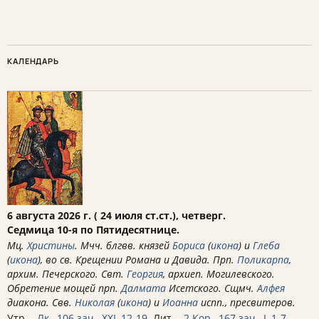
КАЛЕНДАРЬ
6 августа 2026 г. ( 24 июля ст.ст.), четверг.
Седмица 10-я по Пятидесятнице.
Мц.
Христины
. Мчч. блгвв. князей
Бориса
(
икона
) и
Глеба
(
икона
), во св. Крещении Романа и Давида. Прп.
Поликарпа
,
архим. Печерского. Свт.
Георгия
, архиеп. Могилевского.
Обретение мощей прп.
Далмата
Исетского. Сщмч.
Алфея
диакона. Свв.
Николая
(
икона
) и
Иоанна
испп., пресвитеров.
Утр. -
Лк., 106 зач., XXI, 12-19.
Лит. -
2 Кор., 167 зач., I, 1-7.