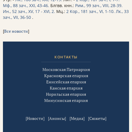
Мф., 88 зач., XXI, 43-46.
Блгвв. кнн.:
Рим., 99 зач., VIII, 28-39.
Ин., 52 зач., XV, 17 - XVI, 2.
Мц.:
2 Кор., 181 зач., VI, 1-10.
Лк., 33
зач., VII, 36-50
.
[
Все новости
]
КОНТАКТЫ
Московская Патриархия
Красноярская епархия
Енисейская епархия
Канская епархия
Норильская епархия
Минусинская епархия
[
Новости
] [
Анонсы
] [
Медиа
] [
Сюжеты
]