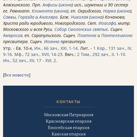
Аляскинского. Прп.
Анфисы
(
икона
) исп., игумении и 90 сестер
ее. Равноапп.
Климента
(
икона
), еп. Охридского,
Наума
(
икона
),
Саввы
,
Горазда
и
Ангеляра
. Блж.
Николая
(
икона
) Кочанова,
Христа ради юродивого, Новгородского. Свт.
Иоасафа
, митр.
Московского и всея Руси.
Собор Смоленских святых
. Сщмч.
Амвросия
, еп. Сарапульского. Сщмч.
Платона
и
Пантелеимона
пресвитера. Сщмч.
Иоанна
пресвитера.
Утр. - Ев. 10-е,
Ин., 66 зач., XXI, 1-14.
Лит. -
1 Кор., 131 зач., IV,
9-16.
Мф., 72 зач., XVII, 14-23.
Вмч.:
2 Тим., 292 зач., II, 1-10.
Ин., 52 зач., XV, 17 - XVI, 2.
[
Все новости
]
КОНТАКТЫ
Московская Патриархия
Красноярская епархия
Енисейская епархия
Канская епархия