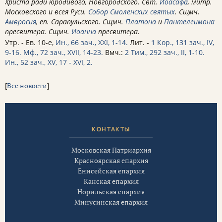
Христа ради юродивого, Новгородского. Свт.
Иоасафа
, митр.
Московского и всея Руси.
Собор Смоленских святых
. Сщмч.
Амвросия
, еп. Сарапульского. Сщмч.
Платона
и
Пантелеимона
пресвитера. Сщмч.
Иоанна
пресвитера.
Утр. - Ев. 10-е,
Ин., 66 зач., XXI, 1-14.
Лит. -
1 Кор., 131 зач., IV,
9-16.
Мф., 72 зач., XVII, 14-23.
Вмч.:
2 Тим., 292 зач., II, 1-10.
Ин., 52 зач., XV, 17 - XVI, 2.
[
Все новости
]
КОНТАКТЫ
Московская Патриархия
Красноярская епархия
Енисейская епархия
Канская епархия
Норильская епархия
Минусинская епархия