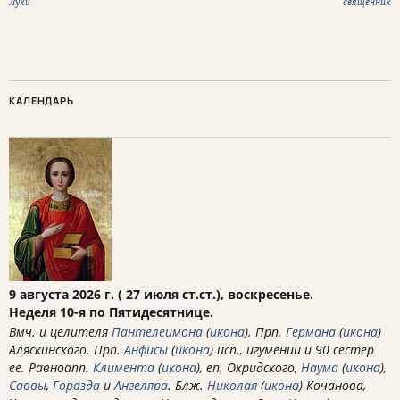
Луки
священник
КАЛЕНДАРЬ
9 августа 2026 г. ( 27 июля ст.ст.), воскресенье.
Неделя 10-я по Пятидесятнице.
Вмч. и целителя
Пантелеимона
(
икона
). Прп.
Германа
(
икона
)
Аляскинского. Прп.
Анфисы
(
икона
) исп., игумении и 90 сестер
ее. Равноапп.
Климента
(
икона
), еп. Охридского,
Наума
(
икона
),
Саввы
,
Горазда
и
Ангеляра
. Блж.
Николая
(
икона
) Кочанова,