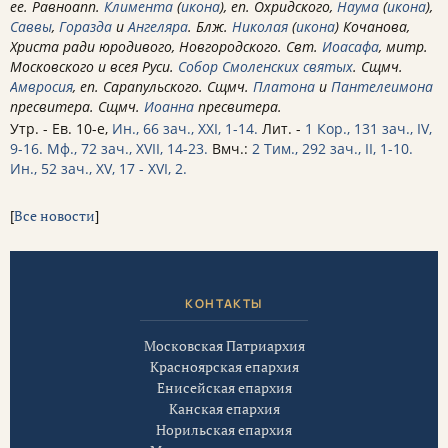
ее. Равноапп.
Климента
(
икона
), еп. Охридского,
Наума
(
икона
),
Саввы
,
Горазда
и
Ангеляра
. Блж.
Николая
(
икона
) Кочанова,
Христа ради юродивого, Новгородского. Свт.
Иоасафа
, митр.
Московского и всея Руси.
Собор Смоленских святых
. Сщмч.
Амвросия
, еп. Сарапульского. Сщмч.
Платона
и
Пантелеимона
пресвитера. Сщмч.
Иоанна
пресвитера.
Утр. - Ев. 10-е,
Ин., 66 зач., XXI, 1-14.
Лит. -
1 Кор., 131 зач., IV,
9-16.
Мф., 72 зач., XVII, 14-23.
Вмч.:
2 Тим., 292 зач., II, 1-10.
Ин., 52 зач., XV, 17 - XVI, 2.
[
Все новости
]
КОНТАКТЫ
Московская Патриархия
Красноярская епархия
Енисейская епархия
Канская епархия
Норильская епархия