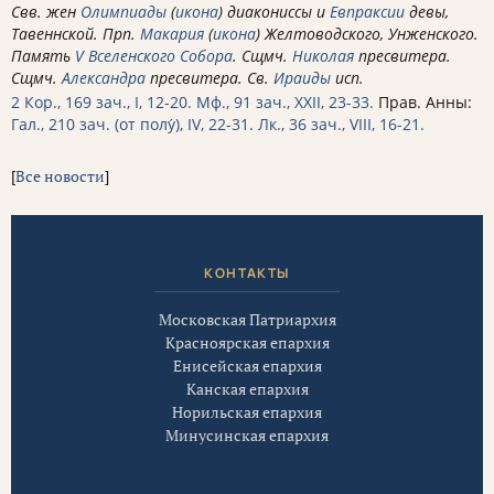
Свв. жен
Олимпиады
(
икона
) диакониссы и
Евпраксии
девы,
Тавеннской. Прп.
Макария
(
икона
) Желтоводского, Унженского.
Память
V Вселенского Собора
. Сщмч.
Николая
пресвитера.
Сщмч.
Александра
пресвитера. Св.
Ираиды
исп.
2 Кор., 169 зач., I, 12-20.
Мф., 91 зач., XXII, 23-33.
Прав. Анны:
Гал., 210 зач. (от полу́), IV, 22-31.
Лк., 36 зач., VIII, 16-21.
[
Все новости
]
КОНТАКТЫ
Московская Патриархия
Красноярская епархия
Енисейская епархия
Канская епархия
Норильская епархия
Минусинская епархия