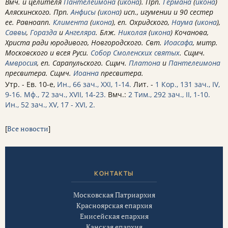
Вмч. и целителя
Пантелеимона
(
икона
). Прп.
Германа
(
икона
)
Аляскинского. Прп.
Анфисы
(
икона
) исп., игумении и 90 сестер
ее. Равноапп.
Климента
(
икона
), еп. Охридского,
Наума
(
икона
),
Саввы
,
Горазда
и
Ангеляра
. Блж.
Николая
(
икона
) Кочанова,
Христа ради юродивого, Новгородского. Свт.
Иоасафа
, митр.
Московского и всея Руси.
Собор Смоленских святых
. Сщмч.
Амвросия
, еп. Сарапульского. Сщмч.
Платона
и
Пантелеимона
пресвитера. Сщмч.
Иоанна
пресвитера.
Утр. - Ев. 10-е,
Ин., 66 зач., XXI, 1-14.
Лит. -
1 Кор., 131 зач., IV,
9-16.
Мф., 72 зач., XVII, 14-23.
Вмч.:
2 Тим., 292 зач., II, 1-10.
Ин., 52 зач., XV, 17 - XVI, 2.
[
Все новости
]
КОНТАКТЫ
Московская Патриархия
Красноярская епархия
Енисейская епархия
Канская епархия