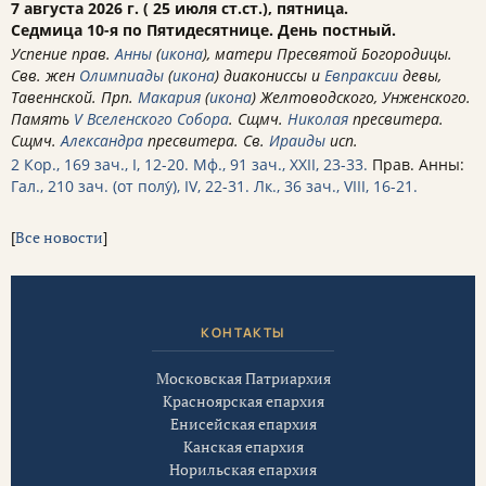
7 августа 2026 г. ( 25 июля ст.ст.), пятница.
Седмица 10-я по Пятидесятнице. День постный.
Успение прав.
Анны
(
икона
), матери Пресвятой Богородицы.
Свв. жен
Олимпиады
(
икона
) диакониссы и
Евпраксии
девы,
Тавеннской. Прп.
Макария
(
икона
) Желтоводского, Унженского.
Память
V Вселенского Собора
. Сщмч.
Николая
пресвитера.
Сщмч.
Александра
пресвитера. Св.
Ираиды
исп.
2 Кор., 169 зач., I, 12-20.
Мф., 91 зач., XXII, 23-33.
Прав. Анны:
Гал., 210 зач. (от полу́), IV, 22-31.
Лк., 36 зач., VIII, 16-21.
[
Все новости
]
КОНТАКТЫ
Московская Патриархия
Красноярская епархия
Енисейская епархия
Канская епархия
Норильская епархия