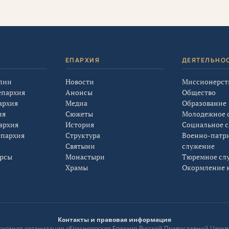
Я
ЕПАРХИЯ
ДЕЯТЕЛЬНО
лии
Новости
Миссионерст
епархия
Анонсы
Общество
архия
Медиа
Образование
ия
Сюжеты
Молодежное 
архия
История
Социальное 
епархия
Структура
Военно-патр
Святыни
служение
урсы
Монастыри
Тюремное сл
Храмы
Окормление к
Контакты и правовая информация
лигиозная организация «Красноярская Епархия Русской Православной Церкв