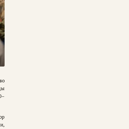
во
ды
0–
ор
и,