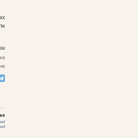
ах
ты
ии
ка
ие
АЯ
ный
ход