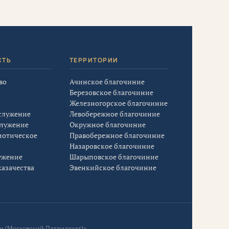
СТЬ
ТЕРРИТОРИИ
во
Ачинское благочиние
Березовское благочиние
Железногорское благочиние
служение
Левобережное благочиние
служение
Окружное благочиние
иотическое
Правобережное благочиние
Назаровское благочиние
ужение
Шарыповское благочиние
азачества
Эвенкийское благочиние
и (Московский Патриархат)»