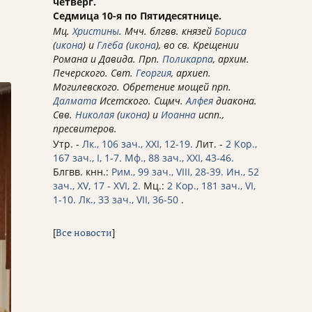
четверг.
Седмица 10-я по Пятидесятнице.
Мц.
Христины
. Мчч. блгвв. князей
Бориса
(
икона
) и
Глеба
(
икона
), во св. Крещении
Романа и Давида. Прп.
Поликарпа
, архим.
Печерского. Свт.
Георгия
, архиеп.
Могилевского. Обретение мощей прп.
Далмата
Исетского. Сщмч.
Алфея
диакона.
Свв.
Николая
(
икона
) и
Иоанна
испп.,
пресвитеров.
Утр. -
Лк., 106 зач., XXI, 12-19.
Лит. -
2 Кор.,
167 зач., I, 1-7.
Мф., 88 зач., XXI, 43-46.
Блгвв. кнн.:
Рим., 99 зач., VIII, 28-39.
Ин., 52
зач., XV, 17 - XVI, 2.
Мц.:
2 Кор., 181 зач., VI,
1-10.
Лк., 33 зач., VII, 36-50
.
[
Все новости
]