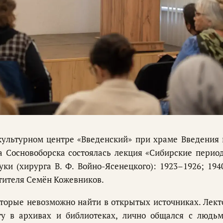
культурном центре «Введенский» при храме Введения 
а Сосновоборска состоялась лекция «Сибирские перио
ки (хирурга В. Ф. Войно-Ясенецкого): 1923–1926; 194
ятителя Семён Кожевников.
торые невозможно найти в открытых источниках. Лект
ту в архивах и библиотеках, лично общался с людьм