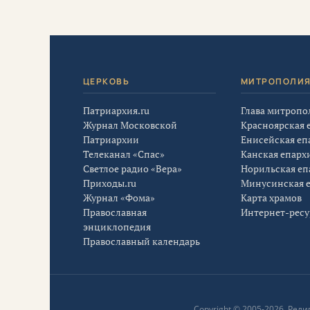
ЦЕРКОВЬ
МИТРОПОЛИ
Патриархия.ru
Глава митропо
Журнал Московской
Красноярская 
Патриархии
Енисейская еп
Телеканал «Спас»
Канская епарх
Светлое радио «Вера»
Норильская еп
Приходы.ru
Минусинская 
Журнал «Фома»
Карта храмов
Православная
Интернет-рес
энциклопедия
Православный календарь
Copyright © 2005-2026, Ре