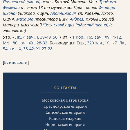
Почаевской
(
икона
) иконы Божией Матери. Мчч.
Трофима
,
Феофила
и с ними 13-ти мучеников. Прав. воина
Феодора
(
икона
) Ушакова. Сщмч.
Аполлинария
, еп. Равеннийского.
Сщмч.
Михаила
пресвитера и мч.
Андрея
. Иконы Божией
Матери, именуемой
"Всех скорбящих Радость"
(
икона
) (с
грошиками).
Утр. -
Лк., 4 зач., I, 39-49, 56.
Лит. -
1 Кор., 165 зач., XVI, 4-12.
Мф., 86 зач., XXI, 28-32.
Богородицы:
Евр., 320 зач., IX, 1-7.
Лк.,
54 зач., X, 38-42; XI, 27-28.
[
Все новости
]
КОНТАКТЫ
Московская Патриархия
Красноярская епархия
Енисейская епархия
Канская епархия
Норильская епархия