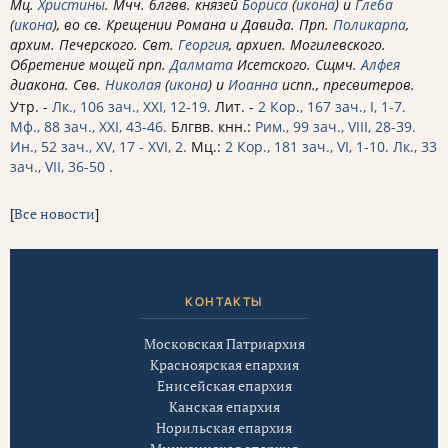
Мц.
Христины
. Мчч. блгвв. князей
Бориса
(
икона
) и
Глеба
(
икона
), во св. Крещении Романа и Давида. Прп.
Поликарпа
,
архим. Печерского. Свт.
Георгия
, архиеп. Могилевского.
Обретение мощей прп.
Далмата
Исетского. Сщмч.
Алфея
диакона. Свв.
Николая
(
икона
) и
Иоанна
испп., пресвитеров.
Утр. -
Лк., 106 зач., XXI, 12-19.
Лит. -
2 Кор., 167 зач., I, 1-7.
Мф., 88 зач., XXI, 43-46.
Блгвв. кнн.:
Рим., 99 зач., VIII, 28-39.
Ин., 52 зач., XV, 17 - XVI, 2.
Мц.:
2 Кор., 181 зач., VI, 1-10.
Лк., 33
зач., VII, 36-50
.
[
Все новости
]
КОНТАКТЫ
Московская Патриархия
Красноярская епархия
Енисейская епархия
Канская епархия
Норильская епархия