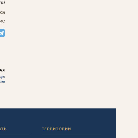
ии
ка
ие
АЯ
аря
она
СТЬ
ТЕРРИТОРИИ