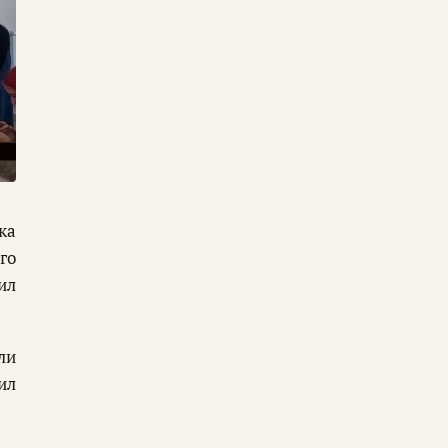
ка
го
ил
ли
ил