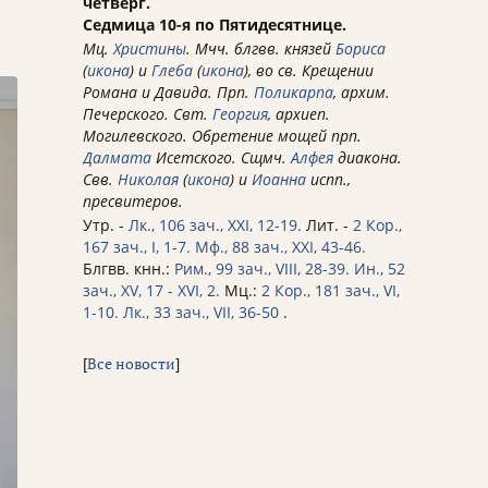
четверг.
Седмица 10-я по Пятидесятнице.
Мц.
Христины
. Мчч. блгвв. князей
Бориса
(
икона
) и
Глеба
(
икона
), во св. Крещении
Романа и Давида. Прп.
Поликарпа
, архим.
Печерского. Свт.
Георгия
, архиеп.
Могилевского. Обретение мощей прп.
Далмата
Исетского. Сщмч.
Алфея
диакона.
Свв.
Николая
(
икона
) и
Иоанна
испп.,
пресвитеров.
Утр. -
Лк., 106 зач., XXI, 12-19.
Лит. -
2 Кор.,
167 зач., I, 1-7.
Мф., 88 зач., XXI, 43-46.
Блгвв. кнн.:
Рим., 99 зач., VIII, 28-39.
Ин., 52
зач., XV, 17 - XVI, 2.
Мц.:
2 Кор., 181 зач., VI,
1-10.
Лк., 33 зач., VII, 36-50
.
[
Все новости
]