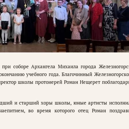
 при соборе Архангела Михаила города Железногорс
окончанию учебного года. Благочинный Железногорско
 директор школы протоиерей Роман Нещерет поблагодар
адший и старший хоры школы, юные артисты исполни
чаепитием, во время которого отец Роман поздрав