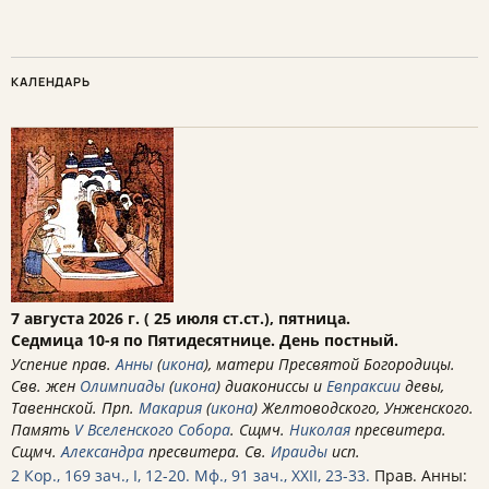
КАЛЕНДАРЬ
7 августа 2026 г. ( 25 июля ст.ст.), пятница.
Седмица 10-я по Пятидесятнице. День постный.
Успение прав.
Анны
(
икона
), матери Пресвятой Богородицы.
Свв. жен
Олимпиады
(
икона
) диакониссы и
Евпраксии
девы,
Тавеннской. Прп.
Макария
(
икона
) Желтоводского, Унженского.
Память
V Вселенского Собора
. Сщмч.
Николая
пресвитера.
Сщмч.
Александра
пресвитера. Св.
Ираиды
исп.
2 Кор., 169 зач., I, 12-20.
Мф., 91 зач., XXII, 23-33.
Прав. Анны: