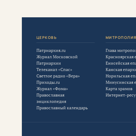
ЦЕРКОВЬ
МИТРОПОЛИ
Патриархия.ru
Глава митропо
Журнал Московской
Красноярская 
Патриархии
Енисейская еп
Телеканал «Спас»
Канская епарх
Светлое радио «Вера»
Норильская еп
Приходы.ru
Минусинская 
Журнал «Фома»
Карта храмов
Православная
Интернет-рес
энциклопедия
Православный календарь