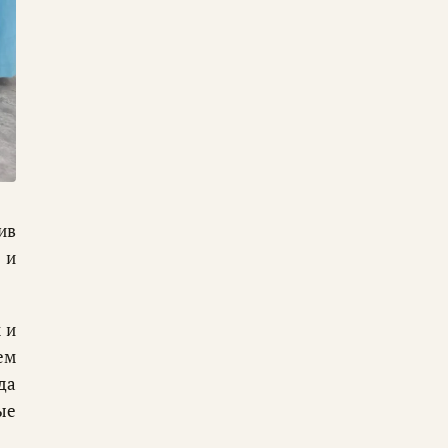
ив
 и
 и
ем
да
ые