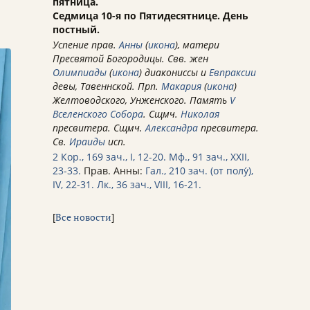
пятница.
Седмица 10-я по Пятидесятнице. День
постный.
Успение прав.
Анны
(
икона
), матери
Пресвятой Богородицы. Свв. жен
Олимпиады
(
икона
) диакониссы и
Евпраксии
девы, Тавеннской. Прп.
Макария
(
икона
)
Желтоводского, Унженского. Память
V
Вселенского Собора
. Сщмч.
Николая
пресвитера. Сщмч.
Александра
пресвитера.
Св.
Ираиды
исп.
2 Кор., 169 зач., I, 12-20.
Мф., 91 зач., XXII,
23-33.
Прав. Анны:
Гал., 210 зач. (от полу́),
IV, 22-31.
Лк., 36 зач., VIII, 16-21.
[
Все новости
]