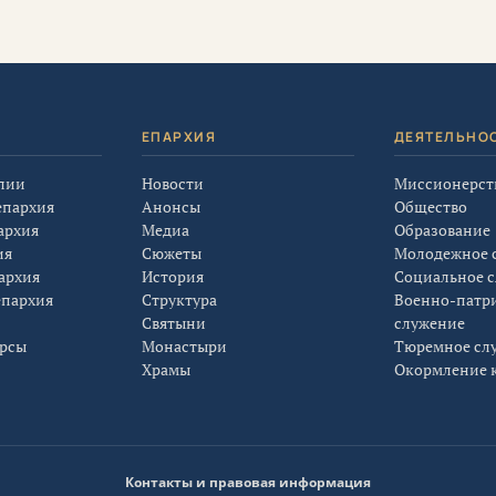
Я
ЕПАРХИЯ
ДЕЯТЕЛЬНО
лии
Новости
Миссионерст
епархия
Анонсы
Общество
архия
Медиа
Образование
ия
Сюжеты
Молодежное 
архия
История
Социальное 
епархия
Структура
Военно-патр
Святыни
служение
урсы
Монастыри
Тюремное сл
Храмы
Окормление к
Контакты и правовая информация