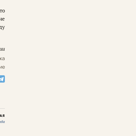
то
не
ду
ии
ка
ие
АЯ
жба