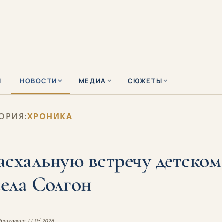
Ы
НОВОСТИ
МЕДИА
СЮЖЕТЫ
ОРИЯ:
ХРОНИКА
схальную встречу детском
села Солгон
бликовано
11.05.2026