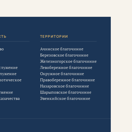
СТЬ
ТЕРРИТОРИИ
во
Ачинское благочиние
Березовское благочиние
Железногорское благочиние
служение
Левобережное благочиние
служение
Окружное благочиние
иотическое
Правобережное благочиние
Назаровское благочиние
ужение
Шарыповское благочиние
азачества
Эвенкийское благочиние