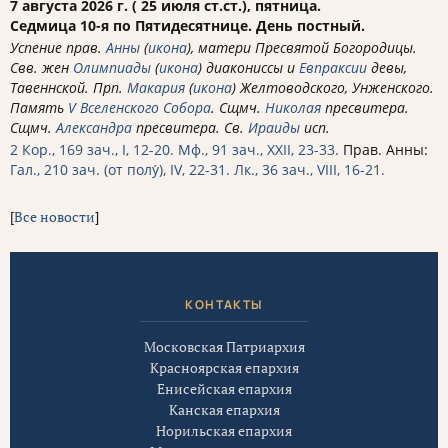
7 августа 2026 г. ( 25 июля ст.ст.), пятница.
Седмица 10-я по Пятидесятнице. День постный.
Успение прав.
Анны
(
икона
), матери Пресвятой Богородицы.
Свв. жен
Олимпиады
(
икона
) диакониссы и
Евпраксии
девы,
Тавеннской. Прп.
Макария
(
икона
) Желтоводского, Унженского.
Память
V Вселенского Собора
. Сщмч.
Николая
пресвитера.
Сщмч.
Александра
пресвитера. Св.
Ираиды
исп.
2 Кор., 169 зач., I, 12-20.
Мф., 91 зач., XXII, 23-33.
Прав. Анны:
Гал., 210 зач. (от полу́), IV, 22-31.
Лк., 36 зач., VIII, 16-21.
[
Все новости
]
КОНТАКТЫ
Московская Патриархия
Красноярская епархия
Енисейская епархия
Канская епархия
Норильская епархия