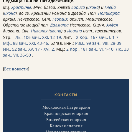
Седмица 10-я по Пятидесятнице.
Мц.
Христины
. Мчч. блгвв. князей
Бориса
(
икона
) и
Глеба
(
икона
), во св. Крещении Романа и Давида. Прп.
Поликарпа
,
архим. Печерского. Свт.
Георгия
, архиеп. Могилевского.
Обретение мощей прп.
Далмата
Исетского. Сщмч.
Алфея
диакона. Свв.
Николая
(
икона
) и
Иоанна
испп., пресвитеров.
Утр. -
Лк., 106 зач., XXI, 12-19.
Лит. -
2 Кор., 167 зач., I, 1-7.
Мф., 88 зач., XXI, 43-46.
Блгвв. кнн.:
Рим., 99 зач., VIII, 28-39.
Ин., 52 зач., XV, 17 - XVI, 2.
Мц.:
2 Кор., 181 зач., VI, 1-10.
Лк., 33
зач., VII, 36-50
.
[
Все новости
]
КОНТАКТЫ
Московская Патриархия
Красноярская епархия
Енисейская епархия
Канская епархия
Норильская епархия