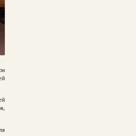
он
ей
ей
в,
ля