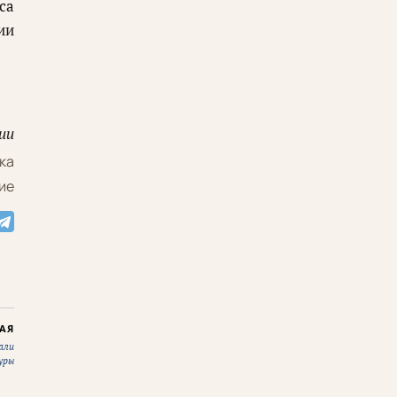
са
ии
ии
ка
ие
АЯ
али
уры