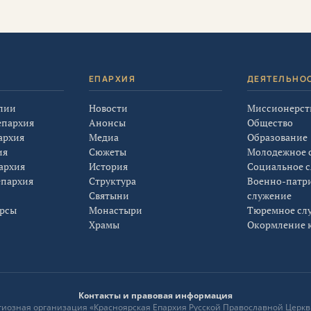
Я
ЕПАРХИЯ
ДЕЯТЕЛЬНО
лии
Новости
Миссионерст
епархия
Анонсы
Общество
архия
Медиа
Образование
ия
Сюжеты
Молодежное 
архия
История
Социальное 
епархия
Структура
Военно-патр
Святыни
служение
урсы
Монастыри
Тюремное сл
Храмы
Окормление к
Контакты и правовая информация
лигиозная организация «Красноярская Епархия Русской Православной Церкв