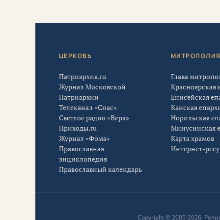
ЦЕРКОВЬ
МИТРОПОЛИ
Патриархия.ru
Глава митропо
Журнал Московской
Красноярская 
Патриархии
Енисейская еп
Телеканал «Спас»
Канская епарх
Светлое радио «Вера»
Норильская еп
Приходы.ru
Минусинская 
Журнал «Фома»
Карта храмов
Православная
Интернет-рес
энциклопедия
Православный календарь
Copyright © 2005-2026, Ре