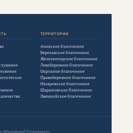
СТЬ
ТЕРРИТОРИИ
во
Ачинское благочиние
Березовское благочиние
Железногорское благочиние
служение
Левобережное благочиние
служение
Окружное благочиние
иотическое
Правобережное благочиние
Назаровское благочиние
ужение
Шарыповское благочиние
азачества
Эвенкийское благочиние
и (Московский Патриархат)»