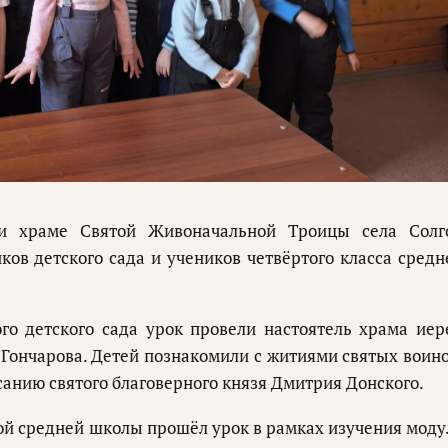
и храме Святой Живоначальной Троицы села Солг
ков детского сада и учеников четвёртого класса средн
го детского сада урок провели настоятель храма иер
Гончарова. Детей познакомили с житиями святых воино
анию святого благоверного князя Дмитрия Донского.
кой средней школы прошёл урок в рамках изучения моду