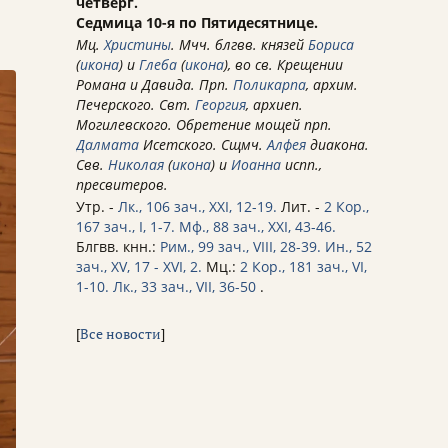
четверг.
Седмица 10-я по Пятидесятнице.
Мц.
Христины
. Мчч. блгвв. князей
Бориса
(
икона
) и
Глеба
(
икона
), во св. Крещении
Романа и Давида. Прп.
Поликарпа
, архим.
Печерского. Свт.
Георгия
, архиеп.
Могилевского. Обретение мощей прп.
Далмата
Исетского. Сщмч.
Алфея
диакона.
Свв.
Николая
(
икона
) и
Иоанна
испп.,
пресвитеров.
Утр. -
Лк., 106 зач., XXI, 12-19.
Лит. -
2 Кор.,
167 зач., I, 1-7.
Мф., 88 зач., XXI, 43-46.
Блгвв. кнн.:
Рим., 99 зач., VIII, 28-39.
Ин., 52
зач., XV, 17 - XVI, 2.
Мц.:
2 Кор., 181 зач., VI,
1-10.
Лк., 33 зач., VII, 36-50
.
[
Все новости
]