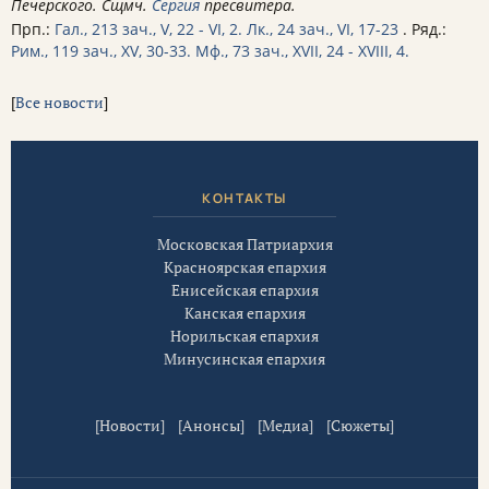
Печерского. Сщмч.
Сергия
пресвитера.
Прп.:
Гал., 213 зач., V, 22 - VI, 2.
Лк., 24 зач., VI, 17-23
. Ряд.:
Рим., 119 зач., XV, 30-33.
Мф., 73 зач., XVII, 24 - XVIII, 4.
[
Все новости
]
КОНТАКТЫ
Московская Патриархия
Красноярская епархия
Енисейская епархия
Канская епархия
Норильская епархия
Минусинская епархия
[
Новости
] [
Анонсы
] [
Медиа
] [
Сюжеты
]