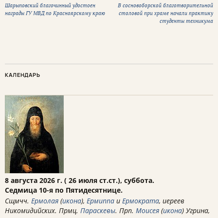
Шарыповский благочинный удостоен
В сосновоборской благотворительной
награды ГУ МВД по Красноярскому краю
столовой при храме начали практику
студенты техникума
КАЛЕНДАРЬ
8 августа 2026 г. ( 26 июля ст.ст.), суббота.
Седмица 10-я по Пятидесятнице.
Сщмчч.
Ермолая
(
икона
),
Ермиппа
и
Ермократа
, иереев
Никомидийских. Прмц.
Параскевы
. Прп.
Моисея
(
икона
) Угрина,