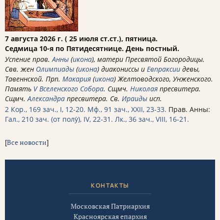
7 августа 2026 г. ( 25 июля ст.ст.), пятница.
Седмица 10-я по Пятидесятнице. День постный.
Успение прав.
Анны
(
икона
), матери Пресвятой Богородицы.
Свв. жен
Олимпиады
(
икона
) диакониссы и
Евпраксии
девы,
Тавеннской. Прп.
Макария
(
икона
) Желтоводского, Унженского.
Память
V Вселенского Собора
. Сщмч.
Николая
пресвитера.
Сщмч.
Александра
пресвитера. Св.
Ираиды
исп.
2 Кор., 169 зач., I, 12-20.
Мф., 91 зач., XXII, 23-33.
Прав. Анны:
Гал., 210 зач. (от полу́), IV, 22-31.
Лк., 36 зач., VIII, 16-21.
[
Все новости
]
КОНТАКТЫ
Московская Патриархия
Красноярская епархия