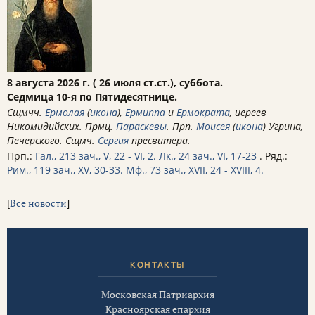
8 августа 2026 г. ( 26 июля ст.ст.), суббота.
Седмица 10-я по Пятидесятнице.
Сщмчч.
Ермолая
(
икона
),
Ермиппа
и
Ермократа
, иереев
Никомидийских. Прмц.
Параскевы
. Прп.
Моисея
(
икона
) Угрина,
Печерского. Сщмч.
Сергия
пресвитера.
Прп.:
Гал., 213 зач., V, 22 - VI, 2.
Лк., 24 зач., VI, 17-23
. Ряд.:
Рим., 119 зач., XV, 30-33.
Мф., 73 зач., XVII, 24 - XVIII, 4.
[
Все новости
]
КОНТАКТЫ
Московская Патриархия
Красноярская епархия