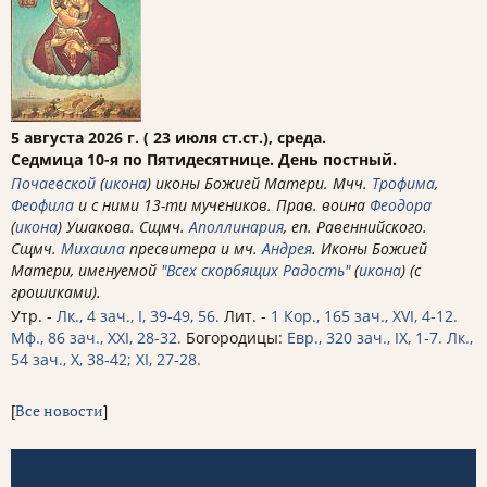
5 августа 2026 г. ( 23 июля ст.ст.), среда.
Седмица 10-я по Пятидесятнице. День постный.
Почаевской
(
икона
) иконы Божией Матери. Мчч.
Трофима
,
Феофила
и с ними 13-ти мучеников. Прав. воина
Феодора
(
икона
) Ушакова. Сщмч.
Аполлинария
, еп. Равеннийского.
Сщмч.
Михаила
пресвитера и мч.
Андрея
. Иконы Божией
Матери, именуемой
"Всех скорбящих Радость"
(
икона
) (с
грошиками).
Утр. -
Лк., 4 зач., I, 39-49, 56.
Лит. -
1 Кор., 165 зач., XVI, 4-12.
Мф., 86 зач., XXI, 28-32.
Богородицы:
Евр., 320 зач., IX, 1-7.
Лк.,
54 зач., X, 38-42; XI, 27-28.
[
Все новости
]