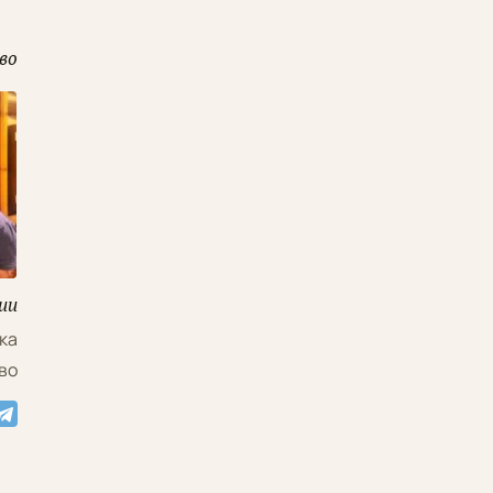
во
ии
ка
во