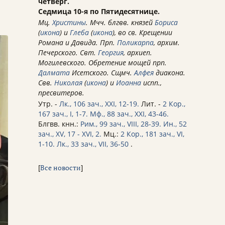
четверг.
Седмица 10-я по Пятидесятнице.
Мц.
Христины
. Мчч. блгвв. князей
Бориса
(
икона
) и
Глеба
(
икона
), во св. Крещении
Романа и Давида. Прп.
Поликарпа
, архим.
Печерского. Свт.
Георгия
, архиеп.
Могилевского. Обретение мощей прп.
Далмата
Исетского. Сщмч.
Алфея
диакона.
Свв.
Николая
(
икона
) и
Иоанна
испп.,
пресвитеров.
Утр. -
Лк., 106 зач., XXI, 12-19.
Лит. -
2 Кор.,
167 зач., I, 1-7.
Мф., 88 зач., XXI, 43-46.
Блгвв. кнн.:
Рим., 99 зач., VIII, 28-39.
Ин., 52
зач., XV, 17 - XVI, 2.
Мц.:
2 Кор., 181 зач., VI,
1-10.
Лк., 33 зач., VII, 36-50
.
[
Все новости
]