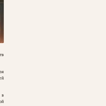
тв
зя
ей
 в
ой