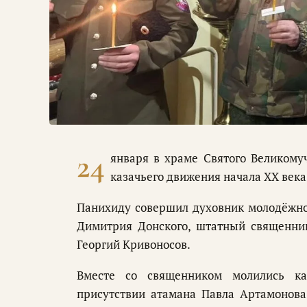
24
января в храме Святого Великому
казачьего движения начала XX века
Панихиду совершил духовник молодёжног
Димитрия Донского, штатный священник
Георгий Кривоносов.
Вместе со священником молились каз
присутствии атамана Павла Артамонова