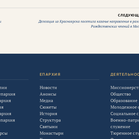
СЛЕДУЮЩ
и
Делегация из Красноярска посетила казачье направление в рам
Рождественских чтений в Мос
Я
ЕПАРХИЯ
ДЕЯТЕЛЬНО
лии
Новости
Миссионерст
епархия
Анонсы
Общество
архия
Медиа
Образование
ия
Сюжеты
Молодежное 
архия
История
Социальное 
епархия
Структура
Военно-патр
Святыни
служение
урсы
Монастыри
Тюремное сл