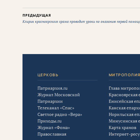
ПРЕДЫДУЩАЯ
Клирик красноярского храма проводит уроки по оказанию первой помощ
ЦЕРКОВЬ
МИТРОПОЛИ
Патриархия.ru
Глава митропо
Журнал Московской
Красноярская 
Патриархии
Енисейская еп
Телеканал «Спас»
Канская епарх
Светлое радио «Вера»
Норильская еп
Приходы.ru
Минусинская 
Журнал «Фома»
Карта храмов
Православная
Интернет-рес