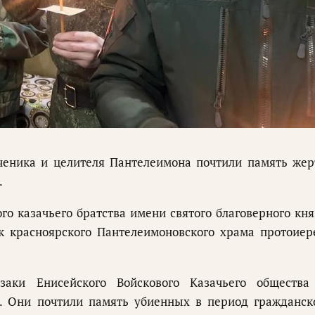
ченика и целителя Пантелеимона почтили память жер
.
о казачьего братства имени святого благоверного кня
 красноярского Пантелеимоновского храма протоиер
аки Енисейского Войскового Казачьего общества
. Они почтили память убиенных в период гражданск