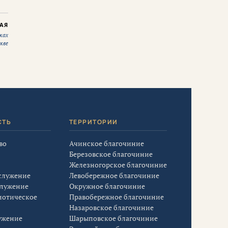
АЯ
ках
кве
СТЬ
ТЕРРИТОРИИ
во
Ачинское благочиние
Березовское благочиние
Железногорское благочиние
служение
Левобережное благочиние
служение
Окружное благочиние
иотическое
Правобережное благочиние
Назаровское благочиние
ужение
Шарыповское благочиние