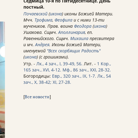
Седмица 10-я по Пятидесятнице. День
постный.
Почаевской
(
икона
) иконы Божией Матери.
Мчч.
Трофима
,
Феофила
и с ними 13-ти
мучеников. Прав. воина
Феодора
(
икона
)
Ушакова. Сщмч.
Аполлинария
, еп.
Равеннийского. Сщмч.
Михаила
пресвитера
и мч.
Андрея
. Иконы Божией Матери,
именуемой
"Всех скорбящих Радость"
(
икона
) (с грошиками).
Утр. -
Лк., 4 зач., I, 39-49, 56.
Лит. -
1 Кор.,
165 зач., XVI, 4-12.
Мф., 86 зач., XXI, 28-32.
Богородицы:
Евр., 320 зач., IX, 1-7.
Лк., 54
зач., X, 38-42; XI, 27-28.
[
Все новости
]