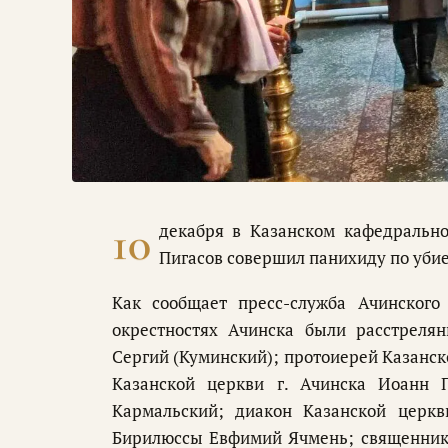
10
декабря в Казанском кафедральн
Пигасов совершил панихиду по уб
Как сообщает пресс-служба Ачинского
окрестностях Ачинска были расстреля
Сергий (Куминский); протоиерей Казанск
Казанской церкви г. Ачинска Иоанн 
Кармальский; диакон Казанской церкв
Бирилюссы Евфимий Ячмень; священник 