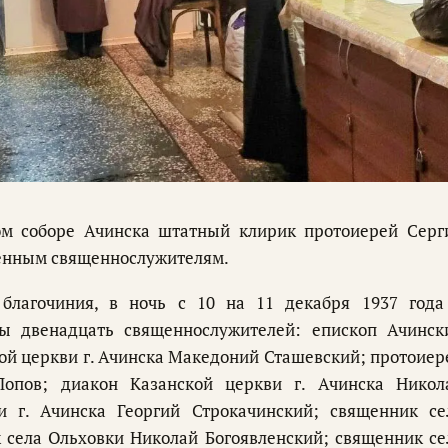
ом соборе Ачинска штатный клирик протоиерей Серг
иенным священнослужителям.
 благочиния, в ночь с 10 на 11 декабря 1937 года
ны двенадцать священнослужителей: епископ Ачинск
ой церкви г. Ачинска Македоний Сташевский; протоиер
Попов; диакон Казанской церкви г. Ачинска Никол
и г. Ачинска Георгий Строкачинский; священник се
села Ольховки Николай Богоявленский; священник се