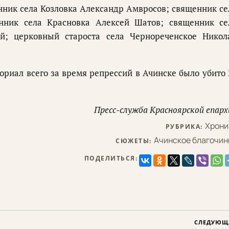
нник села Козловка Александр Амвросов; священник се
нник села Красновка Алексей Шатов; священник се
й; церковный староста села Чернореченское Никол
риал всего за время репрессий в Ачинске было убито 
Пресс-служба Красноярской епарх
Хрони
РУБРИКА:
Ачинское благочин
СЮЖЕТЫ:
ПОДЕЛИТЬСЯ:
СЛЕДУЮЩ