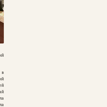
ий
 в
ий
ей
ай
ла
ла