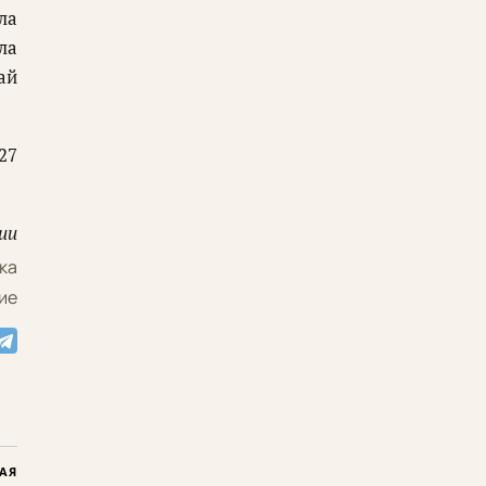
ла
ла
ай
27
ии
ка
ие
АЯ