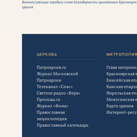
Военнослужащие передали слова благодарности прихожанам Красноярск
храмов
ЦЕРКОВЬ
МИТРОПОЛИ
Патриархия.ru
Глава митропо
Журнал Московской
Красноярская 
Патриархии
Енисейская еп
Телеканал «Спас»
Канская епарх
Светлое радио «Вера»
Норильская еп
Приходы.ru
Минусинская 
Журнал «Фома»
Карта храмов
Православная
Интернет-рес
энциклопедия
Православный календарь