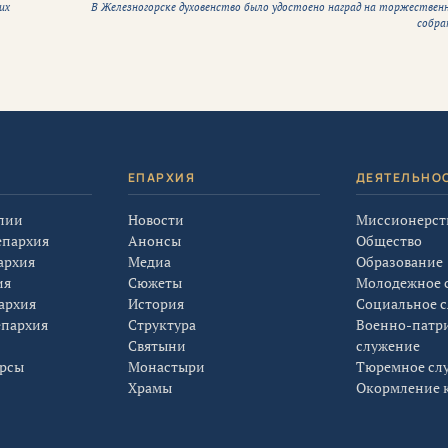
их
В Железногорске духовенство было удостоено наград на торжествен
собра
Я
ЕПАРХИЯ
ДЕЯТЕЛЬНО
лии
Новости
Миссионерст
епархия
Анонсы
Общество
архия
Медиа
Образование
ия
Сюжеты
Молодежное 
архия
История
Социальное 
епархия
Структура
Военно-патр
Святыни
служение
урсы
Монастыри
Тюремное сл
Храмы
Окормление к