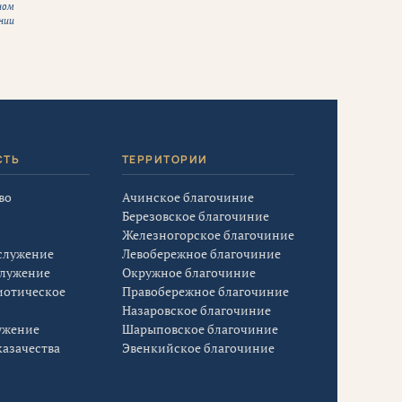
ном
нии
СТЬ
ТЕРРИТОРИИ
во
Ачинское благочиние
Березовское благочиние
Железногорское благочиние
служение
Левобережное благочиние
служение
Окружное благочиние
иотическое
Правобережное благочиние
Назаровское благочиние
ужение
Шарыповское благочиние
азачества
Эвенкийское благочиние