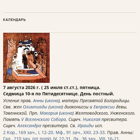
КАЛЕНДАРЬ
7 августа 2026 г. ( 25 июля ст.ст.), пятница.
Седмица 10-я по Пятидесятнице. День постный.
Успение прав.
Анны
(
икона
), матери Пресвятой Богородицы.
Свв. жен
Олимпиады
(
икона
) диакониссы и
Евпраксии
девы,
Тавеннской. Прп.
Макария
(
икона
) Желтоводского, Унженского.
Память
V Вселенского Собора
. Сщмч.
Николая
пресвитера.
Сщмч.
Александра
пресвитера. Св.
Ираиды
исп.
2 Кор., 169 зач., I, 12-20.
Мф., 91 зач., XXII, 23-33.
Прав. Анны:
Гал., 210 зач. (от полу́), IV, 22-31.
Лк., 36 зач., VIII, 16-21.