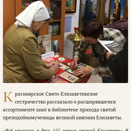
К
расноярское Свято-Елизаветинское
сестричество рассказало о расширявшемся
ассортименте книг в библиотеке прихода святой
преподобномученицы великой княгини Елизаветы.
«Всё началось в день 155-летия святой Елисаветы. В