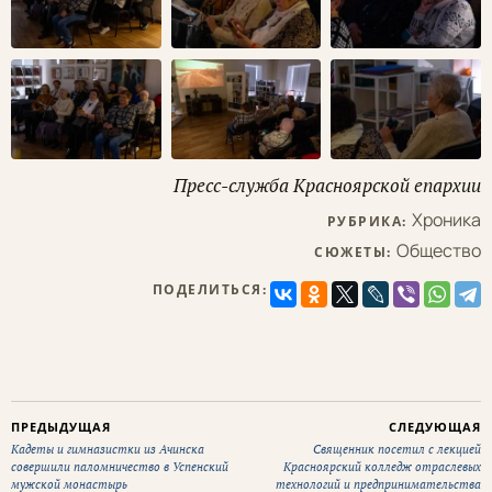
Пресс-служба Красноярской епархии
Хроника
РУБРИКА:
Общество
СЮЖЕТЫ:
ПОДЕЛИТЬСЯ:
ПРЕДЫДУЩАЯ
СЛЕДУЮЩАЯ
Кадеты и гимназистки из Ачинска
Священник посетил с лекцией
совершили паломничество в Успенский
Красноярский колледж отраслевых
мужской монастырь
технологий и предпринимательства