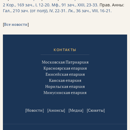
2 Кор., 169 зач., I, 12-20.
Мф., 91 зач., XXII, 23-33.
Прав. Анны:
Гал., 210 зач. (от полу́), IV, 22-31.
Лк., 36 зач., VIII, 16-21.
[
Все новости
]
КОНТАКТЫ
Московская Патриархия
Красноярская епархия
Енисейская епархия
Канская епархия
Норильская епархия
Минусинская епархия
[
Новости
] [
Анонсы
] [
Медиа
] [
Сюжеты
]