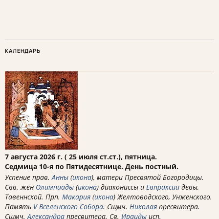
КАЛЕНДАРЬ
7 августа 2026 г. ( 25 июля ст.ст.), пятница.
Седмица 10-я по Пятидесятнице. День постный.
Успение прав.
Анны
(
икона
), матери Пресвятой Богородицы.
Свв. жен
Олимпиады
(
икона
) диакониссы и
Евпраксии
девы,
Тавеннской. Прп.
Макария
(
икона
) Желтоводского, Унженского.
Память
V Вселенского Собора
. Сщмч.
Николая
пресвитера.
Сщмч.
Александра
пресвитера. Св.
Ираиды
исп.