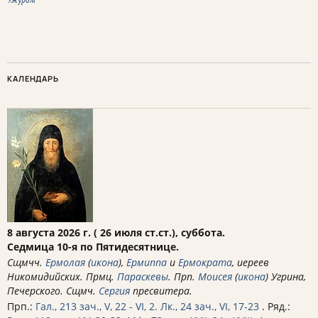
КАЛЕНДАРЬ
8 августа 2026 г. ( 26 июля ст.ст.), суббота.
Седмица 10-я по Пятидесятнице.
Сщмчч.
Ермолая
(
икона
),
Ермиппа
и
Ермократа
, иереев
Никомидийских. Прмц.
Параскевы
. Прп.
Моисея
(
икона
) Угрина,
Печерского. Сщмч.
Сергия
пресвитера.
Прп.:
Гал., 213 зач., V, 22 - VI, 2.
Лк., 24 зач., VI, 17-23
. Ряд.: