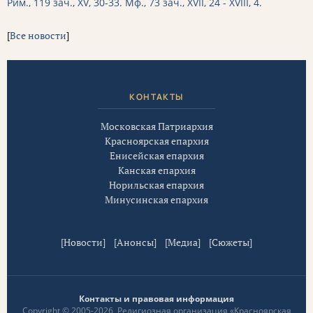
Рим., 119 зач., XV, 30-33.
Мф., 73 зач., XVII, 24 - XVIII, 4.
[
Все новости
]
КОНТАКТЫ
Московская Патриархия
Красноярская епархия
Енисейская епархия
Канская епархия
Норильская епархия
Минусинская епархия
[
Новости
] [
Анонсы
] [
Медиа
] [
Сюжеты
]
Контакты и правовая информация
Copyright © 2005-2026, Религиозная организация «Красноярская