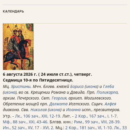
КАЛЕНДАРЬ
6 августа 2026 г. ( 24 июля ст.ст.), четверг.
Седмица 10-я по Пятидесятнице.
Мц.
Христины
. Мчч. блгвв. князей
Бориса
(
икона
) и
Глеба
(
икона
), во св. Крещении Романа и Давида. Прп.
Поликарпа
,
архим. Печерского. Свт.
Георгия
, архиеп. Могилевского.
Обретение мощей прп.
Далмата
Исетского. Сщмч.
Алфея
диакона. Свв.
Николая
(
икона
) и
Иоанна
испп., пресвитеров.
Утр. -
Лк., 106 зач., XXI, 12-19.
Лит. -
2 Кор., 167 зач., I, 1-7.
Мф., 88 зач., XXI, 43-46.
Блгвв. кнн.:
Рим., 99 зач., VIII, 28-39.
Ин., 52 зач., XV, 17 - XVI, 2.
Мц.:
2 Кор., 181 зач., VI, 1-10.
Лк., 33