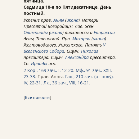
пятница.
Седмица 10-я по Пятидесятнице. День
постный.
Успение прав.
Анны
(
икона
), матери
Пресвятой Богородицы. Свв. жен
Олимпиады
(
икона
) диакониссы и
Евпраксии
девы, Тавеннской. Прп.
Макария
(
икона
)
Желтоводского, Унженского. Память
V
Вселенского Собора
. Сщмч.
Николая
пресвитера. Сщмч.
Александра
пресвитера.
Св.
Ираиды
исп.
2 Кор., 169 зач., I, 12-20.
Мф., 91 зач., XXII,
23-33.
Прав. Анны:
Гал., 210 зач. (от полу́),
IV, 22-31.
Лк., 36 зач., VIII, 16-21.
[
Все новости
]