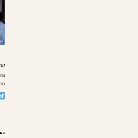
ии
ка
во
АЯ