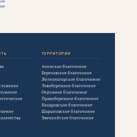
кой
ара
СТЬ
ТЕРРИТОРИИ
во
Ачинское благочиние
Березовское благочиние
Железногорское благочиние
служение
Левобережное благочиние
служение
Окружное благочиние
иотическое
Правобережное благочиние
Назаровское благочиние
ужение
Шарыповское благочиние
азачества
Эвенкийское благочиние