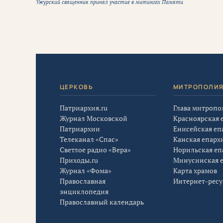
Ужурский священник принял участие в митингах Памяти
ЦЕРКОВЬ
МИТРОПОЛИ
Патриархия.ru
Глава митропо
Журнал Московской
Красноярская 
Патриархии
Енисейская еп
Телеканал «Спас»
Канская епарх
Светлое радио «Вера»
Норильская еп
Приходы.ru
Минусинская 
Журнал «Фома»
Карта храмов
Православная
Интернет-рес
энциклопедия
Православный календарь