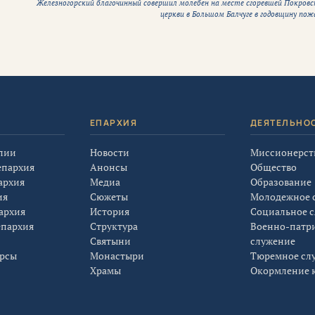
Железногорский благочинный совершил молебен на месте сгоревшей Покровс
церкви в Большом Балчуге в годовщину пож
Я
ЕПАРХИЯ
ДЕЯТЕЛЬНО
лии
Новости
Миссионерст
епархия
Анонсы
Общество
архия
Медиа
Образование
ия
Сюжеты
Молодежное 
архия
История
Социальное 
епархия
Структура
Военно-патр
Святыни
служение
урсы
Монастыри
Тюремное сл
Храмы
Окормление к