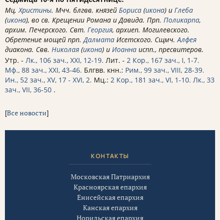
Мц.
Христины
. Мчч. блгвв. князей
Бориса
(
икона
) и
Глеба
(
икона
), во св. Крещении Романа и Давида. Прп.
Поликарпа
,
архим. Печерского. Свт.
Георгия
, архиеп. Могилевского.
Обретение мощей прп.
Далмата
Исетского. Сщмч.
Алфея
диакона. Свв.
Николая
(
икона
) и
Иоанна
испп., пресвитеров.
Утр. -
Лк., 106 зач., XXI, 12-19.
Лит. -
2 Кор., 167 зач., I, 1-7.
Мф., 88 зач., XXI, 43-46.
Блгвв. кнн.:
Рим., 99 зач., VIII, 28-39.
Ин., 52 зач., XV, 17 - XVI, 2.
Мц.:
2 Кор., 181 зач., VI, 1-10.
Лк., 33
зач., VII, 36-50
.
[
Все новости
]
КОНТАКТЫ
Московская Патриархия
Красноярская епархия
Енисейская епархия
Канская епархия
Норильская епархия