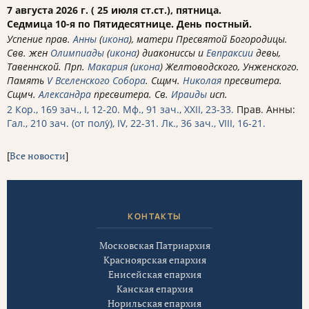
7 августа 2026 г. ( 25 июля ст.ст.), пятница.
Седмица 10-я по Пятидесятнице. День постный.
Успение прав.
Анны
(
икона
), матери Пресвятой Богородицы.
Свв. жен
Олимпиады
(
икона
) диакониссы и
Евпраксии
девы,
Тавеннской. Прп.
Макария
(
икона
) Желтоводского, Унженского.
Память
V Вселенского Собора
. Сщмч.
Николая
пресвитера.
Сщмч.
Александра
пресвитера. Св.
Ираиды
исп.
2 Кор., 169 зач., I, 12-20.
Мф., 91 зач., XXII, 23-33.
Прав. Анны:
Гал., 210 зач. (от полу́), IV, 22-31.
Лк., 36 зач., VIII, 16-21.
[
Все новости
]
КОНТАКТЫ
Московская Патриархия
Красноярская епархия
Енисейская епархия
Канская епархия
Норильская епархия