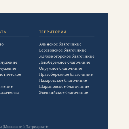
СТЬ
ТЕРРИТОРИИ
во
Ачинское благочиние
Березовское благочиние
Железногорское благочиние
служение
Левобережное благочиние
служение
Окружное благочиние
иотическое
Правобережное благочиние
Назаровское благочиние
ужение
Шарыповское благочиние
азачества
Эвенкийское благочиние
и (Московский Патриархат)»