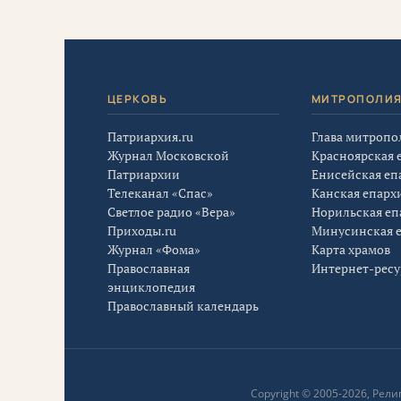
ЦЕРКОВЬ
МИТРОПОЛИ
Патриархия.ru
Глава митропо
Журнал Московской
Красноярская 
Патриархии
Енисейская еп
Телеканал «Спас»
Канская епарх
Светлое радио «Вера»
Норильская еп
Приходы.ru
Минусинская 
Журнал «Фома»
Карта храмов
Православная
Интернет-рес
энциклопедия
Православный календарь
Copyright © 2005-2026, Ре