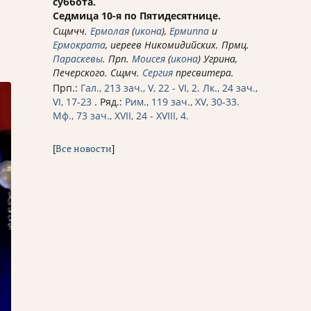
суббота.
Седмица 10-я по Пятидесятнице.
Сщмчч.
Ермолая
(
икона
),
Ермиппа
и
Ермократа
, иереев Никомидийских. Прмц.
Параскевы
. Прп.
Моисея
(
икона
) Угрина,
Печерского. Сщмч.
Сергия
пресвитера.
Прп.:
Гал., 213 зач., V, 22 - VI, 2.
Лк., 24 зач.,
VI, 17-23
. Ряд.:
Рим., 119 зач., XV, 30-33.
Мф., 73 зач., XVII, 24 - XVIII, 4.
[
Все новости
]