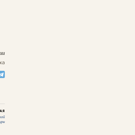
ии
ка
АЯ
кой
уры