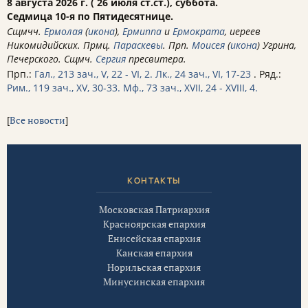
8 августа 2026 г. ( 26 июля ст.ст.), суббота.
Седмица 10-я по Пятидесятнице.
Сщмчч.
Ермолая
(
икона
),
Ермиппа
и
Ермократа
, иереев
Никомидийских. Прмц.
Параскевы
. Прп.
Моисея
(
икона
) Угрина,
Печерского. Сщмч.
Сергия
пресвитера.
Прп.:
Гал., 213 зач., V, 22 - VI, 2.
Лк., 24 зач., VI, 17-23
. Ряд.:
Рим., 119 зач., XV, 30-33.
Мф., 73 зач., XVII, 24 - XVIII, 4.
[
Все новости
]
КОНТАКТЫ
Московская Патриархия
Красноярская епархия
Енисейская епархия
Канская епархия
Норильская епархия
Минусинская епархия