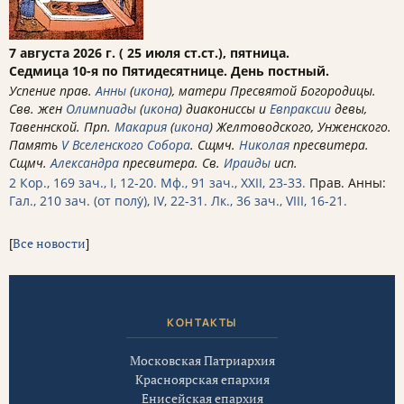
7 августа 2026 г. ( 25 июля ст.ст.), пятница.
Седмица 10-я по Пятидесятнице. День постный.
Успение прав.
Анны
(
икона
), матери Пресвятой Богородицы.
Свв. жен
Олимпиады
(
икона
) диакониссы и
Евпраксии
девы,
Тавеннской. Прп.
Макария
(
икона
) Желтоводского, Унженского.
Память
V Вселенского Собора
. Сщмч.
Николая
пресвитера.
Сщмч.
Александра
пресвитера. Св.
Ираиды
исп.
2 Кор., 169 зач., I, 12-20.
Мф., 91 зач., XXII, 23-33.
Прав. Анны:
Гал., 210 зач. (от полу́), IV, 22-31.
Лк., 36 зач., VIII, 16-21.
[
Все новости
]
КОНТАКТЫ
Московская Патриархия
Красноярская епархия
Енисейская епархия