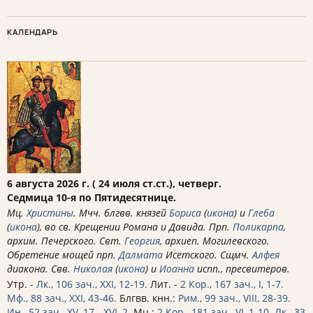
КАЛЕНДАРЬ
6 августа 2026 г. ( 24 июля ст.ст.), четверг.
Седмица 10-я по Пятидесятнице.
Мц.
Христины
. Мчч. блгвв. князей
Бориса
(
икона
) и
Глеба
(
икона
), во св. Крещении Романа и Давида. Прп.
Поликарпа
,
архим. Печерского. Свт.
Георгия
, архиеп. Могилевского.
Обретение мощей прп.
Далмата
Исетского. Сщмч.
Алфея
диакона. Свв.
Николая
(
икона
) и
Иоанна
испп., пресвитеров.
Утр. -
Лк., 106 зач., XXI, 12-19.
Лит. -
2 Кор., 167 зач., I, 1-7.
Мф., 88 зач., XXI, 43-46.
Блгвв. кнн.:
Рим., 99 зач., VIII, 28-39.
Ин., 52 зач., XV, 17 - XVI, 2.
Мц.:
2 Кор., 181 зач., VI, 1-10.
Лк., 33