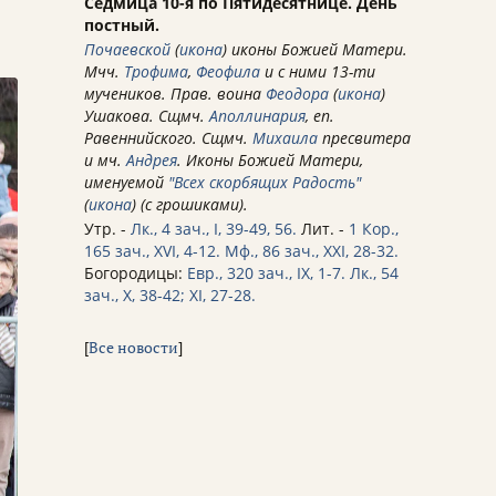
Седмица 10-я по Пятидесятнице. День
постный.
Почаевской
(
икона
) иконы Божией Матери.
Мчч.
Трофима
,
Феофила
и с ними 13-ти
мучеников. Прав. воина
Феодора
(
икона
)
Ушакова. Сщмч.
Аполлинария
, еп.
Равеннийского. Сщмч.
Михаила
пресвитера
и мч.
Андрея
. Иконы Божией Матери,
именуемой
"Всех скорбящих Радость"
(
икона
) (с грошиками).
Утр. -
Лк., 4 зач., I, 39-49, 56.
Лит. -
1 Кор.,
165 зач., XVI, 4-12.
Мф., 86 зач., XXI, 28-32.
Богородицы:
Евр., 320 зач., IX, 1-7.
Лк., 54
зач., X, 38-42; XI, 27-28.
[
Все новости
]