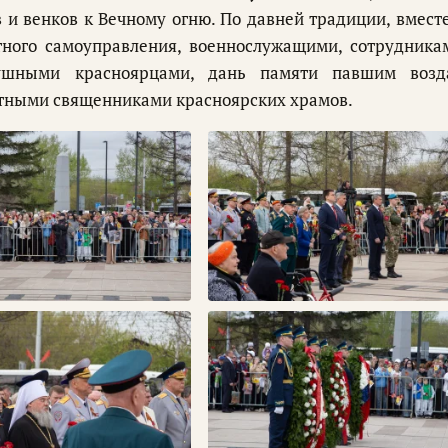
 и венков к Вечному огню. По давней традиции, вместе
тного самоуправления, военнослужащими, сотрудника
ушными красноярцами, дань памяти павшим возд
атными священниками красноярских храмов.