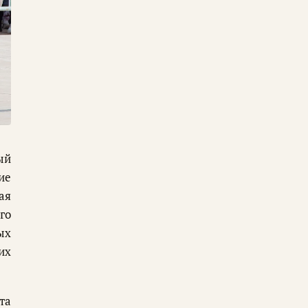
ый
ие
ая
го
ых
их
та