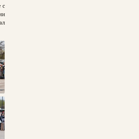
 с
ми
ал