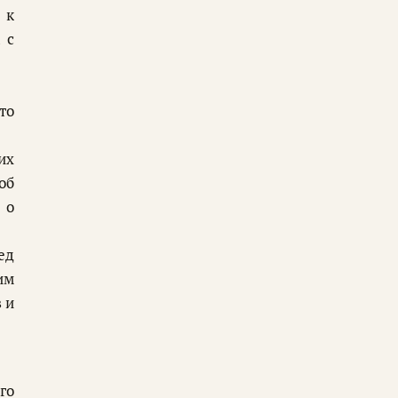
 к
 с
то
их
об
 о
ед
им
 и
го