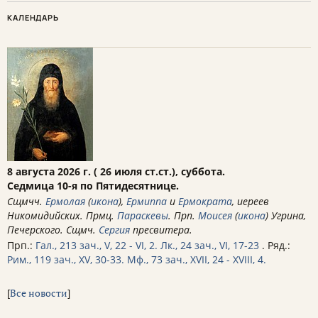
КАЛЕНДАРЬ
8 августа 2026 г. ( 26 июля ст.ст.), суббота.
Седмица 10-я по Пятидесятнице.
Сщмчч.
Ермолая
(
икона
),
Ермиппа
и
Ермократа
, иереев
Никомидийских. Прмц.
Параскевы
. Прп.
Моисея
(
икона
) Угрина,
Печерского. Сщмч.
Сергия
пресвитера.
Прп.:
Гал., 213 зач., V, 22 - VI, 2.
Лк., 24 зач., VI, 17-23
. Ряд.:
Рим., 119 зач., XV, 30-33.
Мф., 73 зач., XVII, 24 - XVIII, 4.
[
Все новости
]