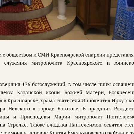
 с обществом и СМИ Красноярской епархии представля
о служения митрополита Красноярского и Ачинско
совершил 176 богослужений, в том числе чины освящен
лекса Казанской иконы Божией Матери, Воскресен
 в Красноярске, храма святителя Иннокентия Иркутско
а Невского в городе Боготоле. В праздник Рождест
дицы и Приснодевы Марии митрополит Пантелеим
 на Стрелке. Также владыка Пантелеимон освятил сте
елеимона в деревне Крутая Емельяновского района и т