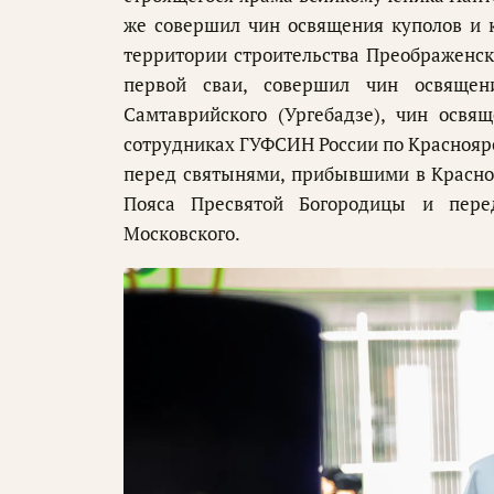
же совершил чин освящения куполов и 
территории строительства Преображенско
первой сваи, совершил чин освящен
Самтаврийского (Ургебадзе), чин освя
сотрудниках ГУФСИН России по Красноя
перед святынями, прибывшими в Красноя
Пояса Пресвятой Богородицы и перед
Московского.