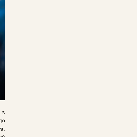
 в
до
а,
ой