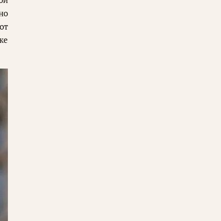
но
от
же