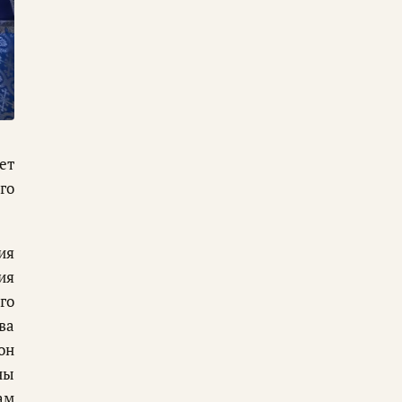
ет
го
ия
ия
го
ва
он
ны
ам