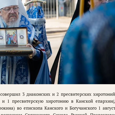
совершил 3 диаконских и 2 пресвитерских хиротоний
 и 1 пресвитерскую хиротонию в Канской епархии(
окина) во епископа Канского и Богучанского 1 август
 решением Священного Синода Русской Православн