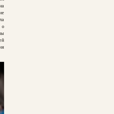
на
ие
ла
 о
ны
ей
ия