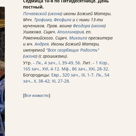
Седмица 10-я по Пятидесятнице. День
постный.
Почаевской
(
икона
) иконы Божией Матери.
Мчч.
Трофима
,
Феофила
и с ними 13-ти
мучеников. Прав. воина
Феодора
(
икона
)
Ушакова. Сщмч.
Аполлинария
, еп.
Равеннийского. Сщмч.
Михаила
пресвитера
и мч.
Андрея
. Иконы Божией Матери,
именуемой
"Всех скорбящих Радость"
(
икона
) (с грошиками).
Утр. -
Лк., 4 зач., I, 39-49, 56.
Лит. -
1 Кор.,
165 зач., XVI, 4-12.
Мф., 86 зач., XXI, 28-32.
Богородицы:
Евр., 320 зач., IX, 1-7.
Лк., 54
зач., X, 38-42; XI, 27-28.
[
Все новости
]