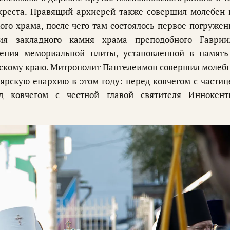
креста. Правящий архиерей также совершил молебен 
го храма, после чего там состоялось первое погружен
ия закладного камня храма преподобного Гаврии
щения мемориальной плиты, установленной в память
рскому краю. Митрополит Пантелеимон совершил молеб
рскую епархию в этом году: перед ковчегом с частиц
 ковчегом с честной главой святителя Иннокент