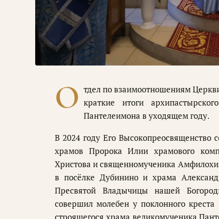
О
тдел по взаимоотношениям Церкви
краткие итоги архипастырског
Пантелеимона в уходящем году.
В 2024 году Его Высокопреосвященство 
храмов Пророка Илии храмового комп
Христова и священномученика Амфилохия
в посёлке Дубинино и храма Александр
Пресвятой Владычицы нашей Богоро
совершил молебен у поклонного креста
строящегося храма великомученика Пант