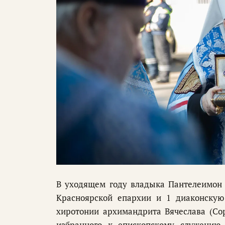
В уходящем году владыка Пантелеимон 
Красноярской епархии и 1 диаконскую
хиротонии архимандрита Вячеслава (Сор
избранного к епископскому служению