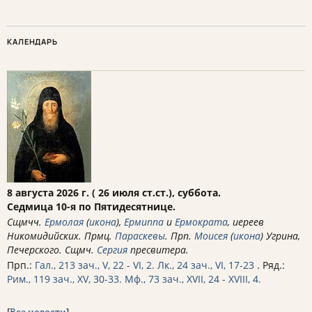
КАЛЕНДАРЬ
8 августа 2026 г. ( 26 июля ст.ст.), суббота.
Седмица 10-я по Пятидесятнице.
Сщмчч.
Ермолая
(
икона
),
Ермиппа
и
Ермократа
, иереев
Никомидийских. Прмц.
Параскевы
. Прп.
Моисея
(
икона
) Угрина,
Печерского. Сщмч.
Сергия
пресвитера.
Прп.:
Гал., 213 зач., V, 22 - VI, 2.
Лк., 24 зач., VI, 17-23
. Ряд.:
Рим., 119 зач., XV, 30-33.
Мф., 73 зач., XVII, 24 - XVIII, 4.
[
Все новости
]