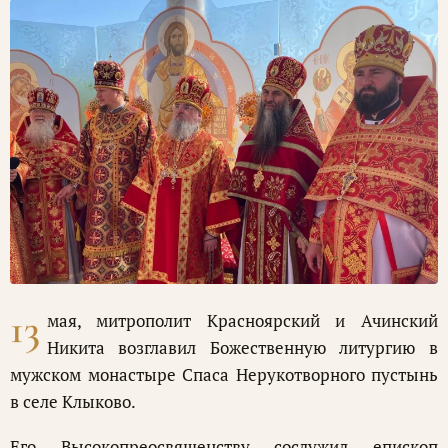
13
мая, митрополит Красноярский и Ачинский
Никита возглавил Божественную литургию в
мужском монастыре Спаса Нерукотворного пустынь
в селе Клыково.
Его Высокопреосвященству сослужил епископ