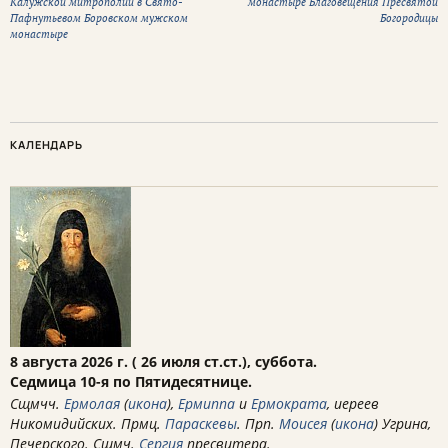
Калужской митрополии в Свято-
монастыре Благовещения Пресвятой
Пафнутьевом Боровском мужском
Богородицы
монастыре
КАЛЕНДАРЬ
8 августа 2026 г. ( 26 июля ст.ст.), суббота.
Седмица 10-я по Пятидесятнице.
Сщмчч.
Ермолая
(
икона
),
Ермиппа
и
Ермократа
, иереев
Никомидийских. Прмц.
Параскевы
. Прп.
Моисея
(
икона
) Угрина,
Печерского. Сщмч.
Сергия
пресвитера.