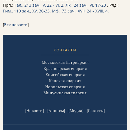
Прп.:
Гал., 213 зач., V, 22 - VI, 2.
Лк., 24 зач., VI, 17-23
. Ряд.:
Рим., 119 зач., XV, 30-33.
Мф., 73 зач., XVII, 24 - XVIII, 4.
[
Все новости
]
КОНТАКТЫ
Московская Патриархия
Красноярская епархия
Енисейская епархия
Канская епархия
Норильская епархия
Минусинская епархия
[
Новости
] [
Анонсы
] [
Медиа
] [
Сюжеты
]