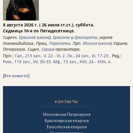
8 августа 2026 г. ( 26 июля ст.ст.), суббота.
Седмица 10-я по Пятидесятнице.
Сщмчч.
Ермолая
(
икона
),
Ермиппа
и
Ермократа
, иереев
Никомидийских. Прмц.
Параскевы
. Прп.
Моисея
(
икона
) Угрина,
Печерского. Сщмч.
Сергия
пресвитера.
Прп.:
Гал., 213 зач., V, 22 - VI, 2.
Лк., 24 зач., VI, 17-23
. Ряд.:
Рим., 119 зач., XV, 30-33.
Мф., 73 зач., XVII, 24 - XVIII, 4.
[
Все новости
]
КОНТАКТЫ
Московская Патриархия
Красноярская епархия
Енисейская епархия
Канская епархия