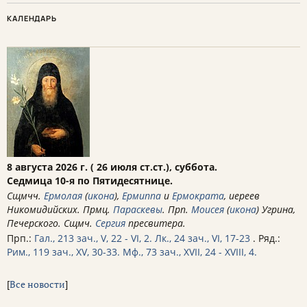
КАЛЕНДАРЬ
8 августа 2026 г. ( 26 июля ст.ст.), суббота.
Седмица 10-я по Пятидесятнице.
Сщмчч.
Ермолая
(
икона
),
Ермиппа
и
Ермократа
, иереев
Никомидийских. Прмц.
Параскевы
. Прп.
Моисея
(
икона
) Угрина,
Печерского. Сщмч.
Сергия
пресвитера.
Прп.:
Гал., 213 зач., V, 22 - VI, 2.
Лк., 24 зач., VI, 17-23
. Ряд.:
Рим., 119 зач., XV, 30-33.
Мф., 73 зач., XVII, 24 - XVIII, 4.
[
Все новости
]