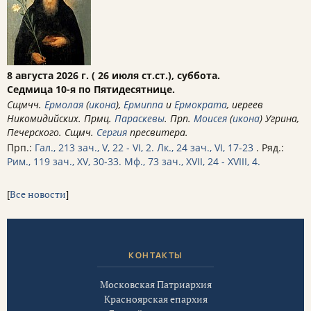
8 августа 2026 г. ( 26 июля ст.ст.), суббота.
Седмица 10-я по Пятидесятнице.
Сщмчч.
Ермолая
(
икона
),
Ермиппа
и
Ермократа
, иереев
Никомидийских. Прмц.
Параскевы
. Прп.
Моисея
(
икона
) Угрина,
Печерского. Сщмч.
Сергия
пресвитера.
Прп.:
Гал., 213 зач., V, 22 - VI, 2.
Лк., 24 зач., VI, 17-23
. Ряд.:
Рим., 119 зач., XV, 30-33.
Мф., 73 зач., XVII, 24 - XVIII, 4.
[
Все новости
]
КОНТАКТЫ
Московская Патриархия
Красноярская епархия