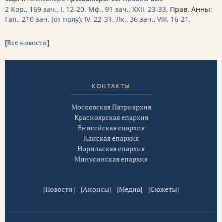
2 Кор., 169 зач., I, 12-20.
Мф., 91 зач., XXII, 23-33.
Прав. Анны:
Гал., 210 зач. (от полу́), IV, 22-31.
Лк., 36 зач., VIII, 16-21.
[
Все новости
]
КОНТАКТЫ
Московская Патриархия
Красноярская епархия
Енисейская епархия
Канская епархия
Норильская епархия
Минусинская епархия
[
Новости
] [
Анонсы
] [
Медиа
] [
Сюжеты
]