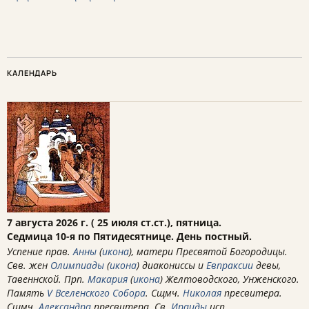
КАЛЕНДАРЬ
7 августа 2026 г. ( 25 июля ст.ст.), пятница.
Седмица 10-я по Пятидесятнице. День постный.
Успение прав.
Анны
(
икона
), матери Пресвятой Богородицы.
Свв. жен
Олимпиады
(
икона
) диакониссы и
Евпраксии
девы,
Тавеннской. Прп.
Макария
(
икона
) Желтоводского, Унженского.
Память
V Вселенского Собора
. Сщмч.
Николая
пресвитера.
Сщмч.
Александра
пресвитера. Св.
Ираиды
исп.