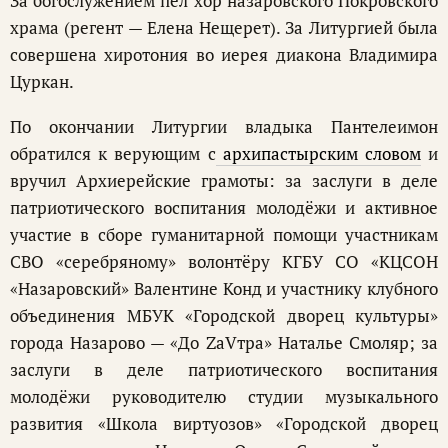
За богослужением пел хор назаровского Покровского
храма (регент — Елена Нещерет). За Литургией была
совершена хиротония во иерея диакона Владимира
Цуркан.
По окончании Литургии владыка Пантелеимон
обратился к верующим с
архипастырским словом
и
вручил Архиерейские грамоты: за заслуги в деле
патриотического воспитания молодёжи и активное
участие в сборе гуманитарной помощи участникам
СВО «серебряному» волонтёру КГБУ СО «КЦСОН
«Назаровский» Валентине Конд и участнику клубного
объединения МБУК «Городской дворец культуры»
города Назарово — «До ZаVтра» Наталье Смоляр; за
заслуги в деле патриотического воспитания
молодёжи руководителю студии музыкального
развития «Школа виртуозов» «Городской дворец