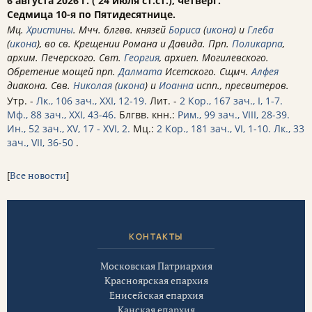
6 августа 2026 г. ( 24 июля ст.ст.), четверг.
Седмица 10-я по Пятидесятнице.
Мц.
Христины
. Мчч. блгвв. князей
Бориса
(
икона
) и
Глеба
(
икона
), во св. Крещении Романа и Давида. Прп.
Поликарпа
,
архим. Печерского. Свт.
Георгия
, архиеп. Могилевского.
Обретение мощей прп.
Далмата
Исетского. Сщмч.
Алфея
диакона. Свв.
Николая
(
икона
) и
Иоанна
испп., пресвитеров.
Утр. -
Лк., 106 зач., XXI, 12-19.
Лит. -
2 Кор., 167 зач., I, 1-7.
Мф., 88 зач., XXI, 43-46.
Блгвв. кнн.:
Рим., 99 зач., VIII, 28-39.
Ин., 52 зач., XV, 17 - XVI, 2.
Мц.:
2 Кор., 181 зач., VI, 1-10.
Лк., 33
зач., VII, 36-50
.
[
Все новости
]
КОНТАКТЫ
Московская Патриархия
Красноярская епархия
Енисейская епархия
Канская епархия