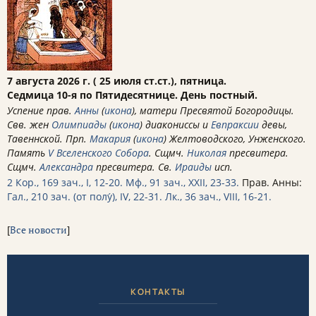
7 августа 2026 г. ( 25 июля ст.ст.), пятница.
Седмица 10-я по Пятидесятнице. День постный.
Успение прав.
Анны
(
икона
), матери Пресвятой Богородицы.
Свв. жен
Олимпиады
(
икона
) диакониссы и
Евпраксии
девы,
Тавеннской. Прп.
Макария
(
икона
) Желтоводского, Унженского.
Память
V Вселенского Собора
. Сщмч.
Николая
пресвитера.
Сщмч.
Александра
пресвитера. Св.
Ираиды
исп.
2 Кор., 169 зач., I, 12-20.
Мф., 91 зач., XXII, 23-33.
Прав. Анны:
Гал., 210 зач. (от полу́), IV, 22-31.
Лк., 36 зач., VIII, 16-21.
[
Все новости
]
КОНТАКТЫ